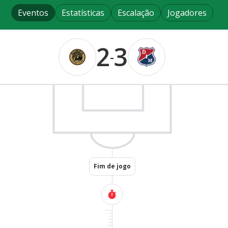
Eventos
Estatísticas
Escalação
Jogadores
2
3
-
Fim de jogo