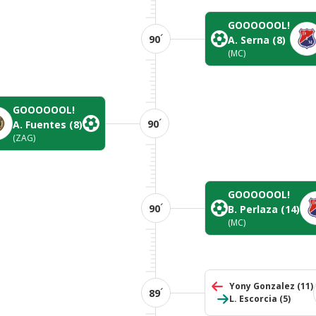
GOOOOOOL!
´
90
A. Serna
(8)
(MC)
GOOOOOOL!
´
90
A. Fuentes
(8)
(ZAG)
GOOOOOOL!
´
90
B. Perlaza
(14)
(MC)
Yony Gonzalez
(11)
´
89
L. Escorcia
(5)