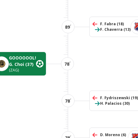
F. Fabra
(18)
´
89
F. Chaverra
(13)
GOOOOOOL!
´
78
G. Choi
(37)
(ZAG)
F. Fydriszewski
(19)
´
78
H. Palacios
(30)
D. Moreno
(6)
´
78