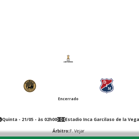
Libertadores da América
2
3
-
Encerrado
Cusco
Independiente
Medellin
Quinta
-
21/05
- às
02h00
Estadio Inca Garcilaso de la Veg
Árbitro:
F. Vejar