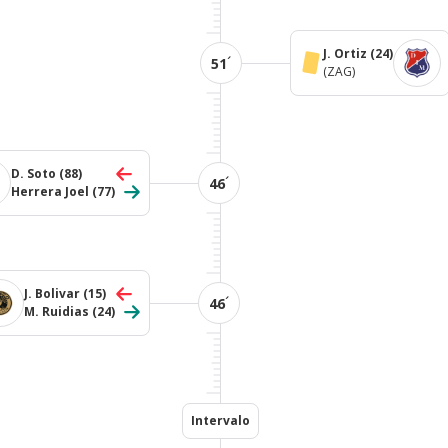
J. Ortiz
(24)
´
51
(ZAG)
D. Soto
(88)
´
46
Herrera Joel
(77)
J. Bolivar
(15)
´
46
M. Ruidias
(24)
Intervalo