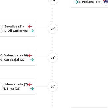
B. Perlaza
(14)
J. Zevallos
(21)
´
76
J. D. Ali Gutierrez
O. Valenzuela
(16)
´
71
G. Carabajal
(27)
J. Manzaneda
(7)
´
70
N. Silva
(26)