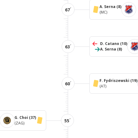
A. Serna
(8)
´
67
(MC)
D. Catano
(10)
´
63
A. Serna
(8)
F. Fydriszewski
(19)
´
60
(AT)
G. Choi
(37)
´
55
(ZAG)