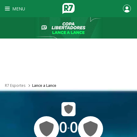
MENU
R7 Esportes
Lance a Lance
0
0
-