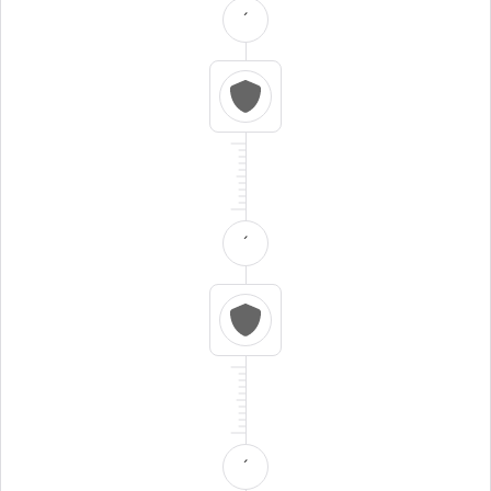
´
´
´