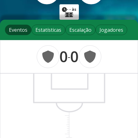
-
- às
Eventos
Estatísticas
Escalação
Jogadores
0
0
-