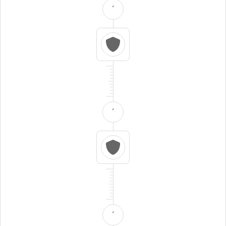
´
´
´