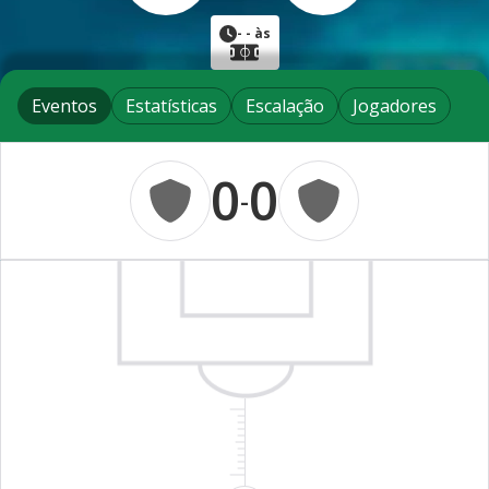
-
- às
Eventos
Estatísticas
Escalação
Jogadores
0
0
-