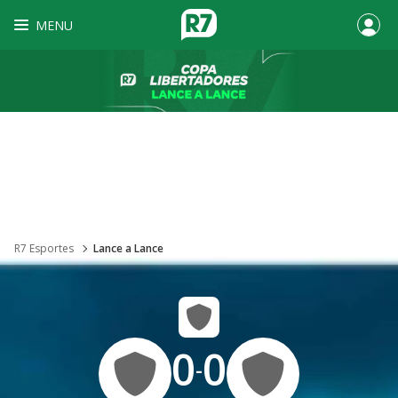
MENU
R7 Esportes
Lance a Lance
0
0
-