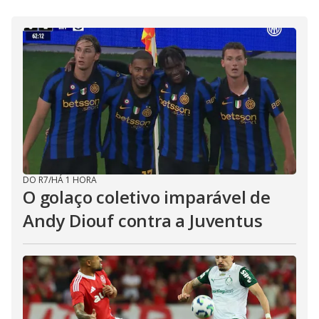
i
d
e
o
DO R7
/
HÁ 1 HORA
O golaço coletivo imparável de
Andy Diouf contra a Juventus