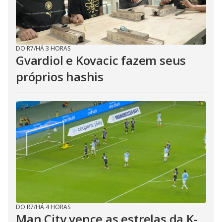
DO R7
/
HÁ 3 HORAS
Gvardiol e Kovacic fazem seus
próprios hashis
DO R7
/
HÁ 4 HORAS
Man City vence as estrelas da K-