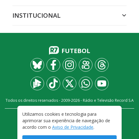
INSTITUCIONAL
FUTEBOL
Todos os direitos reservados - 2009-
2026
- Rádio e Televisão Record S.A
Utilizamos cookies e tecnologia para
CARREIRA
FALE CONOSCO
PRIVACIDADE
aprimorar sua experiência de navegação de
TERMOS E CONDIÇÕES DE USO
acordo com o
Aviso de Privacidade
.