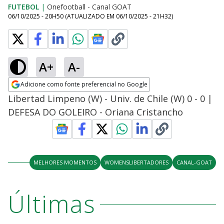
FUTEBOL
|
Onefootball - Canal GOAT
06/10/2025 - 20H50
(ATUALIZADO EM
06/10/2025 - 21H32
)
A+
A-
Adicione como fonte preferencial no Google
Opens in new window
Libertad Limpeno (W) - Univ. de Chile (W) 0 - 0 |
DEFESA DO GOLEIRO - Oriana Cristancho
MELHORES MOMENTOS
WOMENSLIBERTADORES
CANAL-GOAT
Últimas