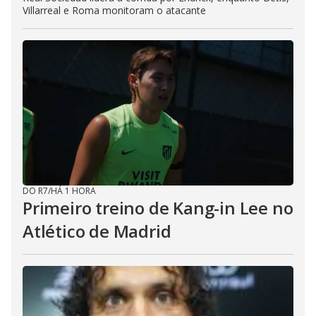
Villarreal e Roma monitoram o atacante
DO R7
/
HÁ 1 HORA
Primeiro treino de Kang-in Lee no
Atlético de Madrid