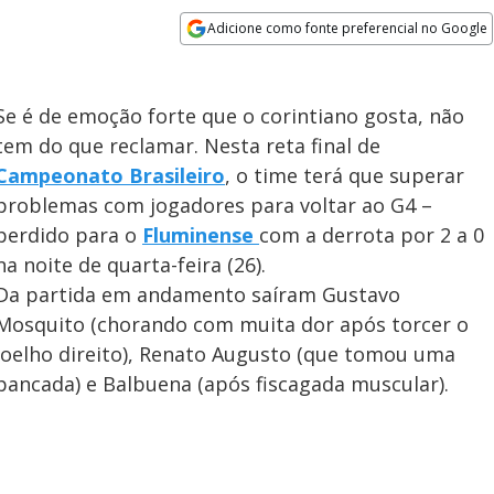
Adicione como fonte preferencial no Google
Opens in new window
Se é de emoção forte que o corintiano gosta, não
tem do que reclamar. Nesta reta final de
Campeonato Brasileiro
, o time terá que superar
problemas com jogadores para voltar ao G4 –
perdido para o
Fluminense
com a derrota por 2 a 0
na noite de quarta-feira (26).
Da partida em andamento saíram Gustavo
Mosquito (chorando com muita dor após torcer o
joelho direito), Renato Augusto (que tomou uma
pancada) e Balbuena (após fiscagada muscular).