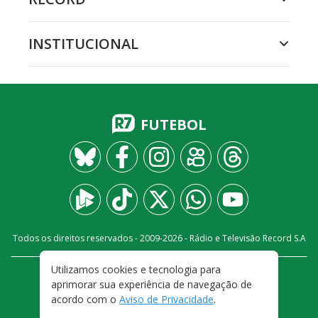
INSTITUCIONAL
FUTEBOL
Todos os direitos reservados - 2009-
2026
- Rádio e Televisão Record S.A
Utilizamos cookies e tecnologia para
CARREIRA
FALE CONOSCO
PRIVACIDADE
aprimorar sua experiência de navegação de
TERMOS E CONDIÇÕES DE USO
acordo com o
Aviso de Privacidade
.