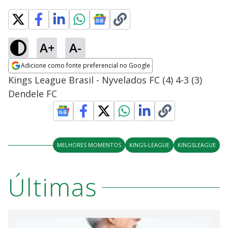
A+
A-
Adicione como fonte preferencial no Google
Opens in new window
Kings League Brasil - Nyvelados FC (4) 4-3 (3)
Dendele FC
MELHORES MOMENTOS
KINGS-LEAGUE
KINGSLEAGUE
Últimas