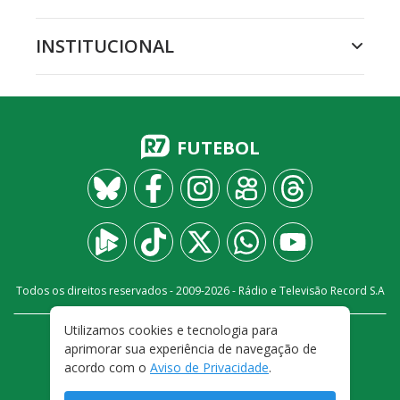
INSTITUCIONAL
FUTEBOL
Todos os direitos reservados - 2009-
2026
- Rádio e Televisão Record S.A
Utilizamos cookies e tecnologia para
CARREIRA
FALE CONOSCO
PRIVACIDADE
aprimorar sua experiência de navegação de
TERMOS E CONDIÇÕES DE USO
acordo com o
Aviso de Privacidade
.