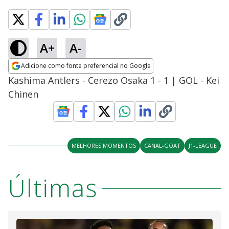
A+
A-
Adicione como fonte preferencial no Google
Opens in new window
Kashima Antlers - Cerezo Osaka 1 - 1 | GOL - Kei
Chinen
MELHORES MOMENTOS
CANAL-GOAT
J1-LEAGUE
Últimas