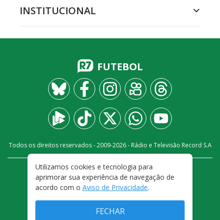
INSTITUCIONAL
FUTEBOL
Todos os direitos reservados - 2009-
2026
- Rádio e Televisão Record S.A
Utilizamos cookies e tecnologia para
CARREIRA
FALE CONOSCO
PRIVACIDADE
aprimorar sua experiência de navegação de
TERMOS E CONDIÇÕES DE USO
acordo com o
Aviso de Privacidade
.
FECHAR