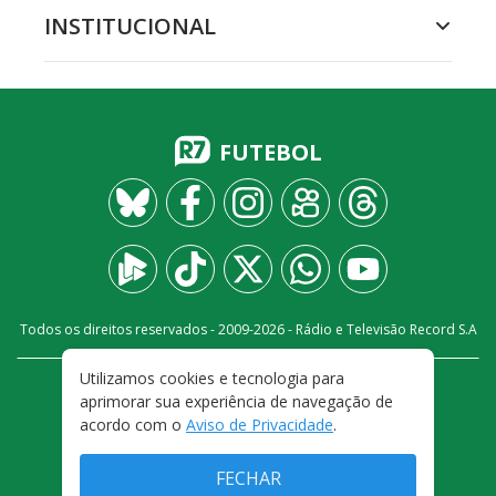
INSTITUCIONAL
FUTEBOL
Todos os direitos reservados - 2009-
2026
- Rádio e Televisão Record S.A
Utilizamos cookies e tecnologia para
CARREIRA
FALE CONOSCO
PRIVACIDADE
aprimorar sua experiência de navegação de
TERMOS E CONDIÇÕES DE USO
acordo com o
Aviso de Privacidade
.
FECHAR