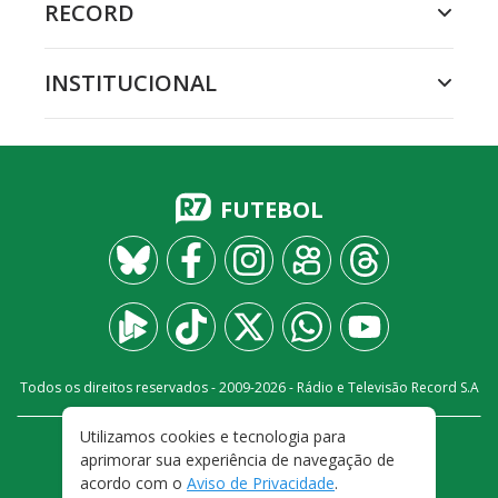
RECORD
INSTITUCIONAL
FUTEBOL
Todos os direitos reservados - 2009-
2026
- Rádio e Televisão Record S.A
Utilizamos cookies e tecnologia para
CARREIRA
FALE CONOSCO
PRIVACIDADE
aprimorar sua experiência de navegação de
TERMOS E CONDIÇÕES DE USO
acordo com o
Aviso de Privacidade
.