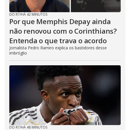
DO R7
/
HÁ 42 MINUTOS
Por que Memphis Depay ainda
não renovou com o Corinthians?
Entenda o que trava o acordo
Jornalista Pedro Ramiro explica os bastidores desse
imbróglio
DO R7
/
HÁ 48 MINUTOS