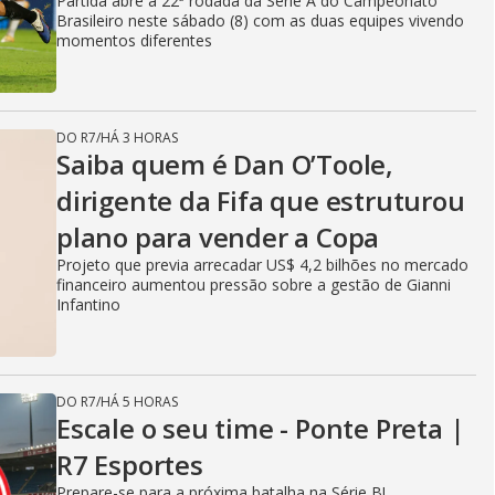
Partida abre a 22ª rodada da Série A do Campeonato
Brasileiro neste sábado (8) com as duas equipes vivendo
momentos diferentes
DO R7
/
HÁ 3 HORAS
Saiba quem é Dan O’Toole,
dirigente da Fifa que estruturou
plano para vender a Copa
Projeto que previa arrecadar US$ 4,2 bilhões no mercado
financeiro aumentou pressão sobre a gestão de Gianni
Infantino
DO R7
/
HÁ 5 HORAS
Escale o seu time - Ponte Preta |
R7 Esportes
Prepare-se para a próxima batalha na Série B!