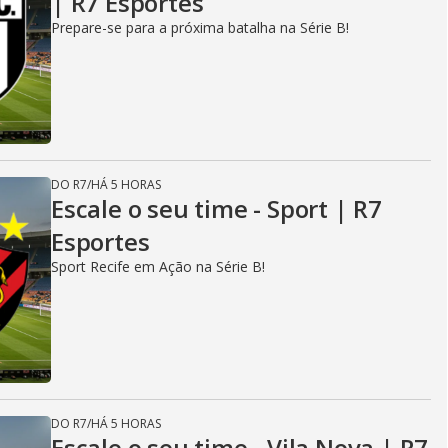
| R7 Esportes
Prepare-se para a próxima batalha na Série B!
DO R7
/
HÁ 5 HORAS
Escale o seu time - Sport | R7
Esportes
Sport Recife em Ação na Série B!
DO R7
/
HÁ 5 HORAS
Escale o seu time - Vila Nova | R7