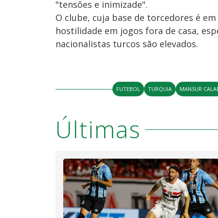
"tensões e inimizade".
O clube, cuja base de torcedores é e
hostilidade em jogos fora de casa, e
nacionalistas turcos são elevados.
FUTEBOL
TURQUIA
MANSUR CALA
Últimas