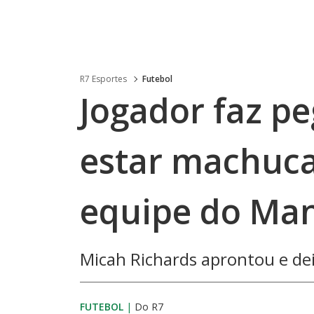
R7 Esportes
Futebol
Jogador faz pe
estar machuca
equipe do Man
Micah Richards aprontou e de
FUTEBOL
|
Do R7