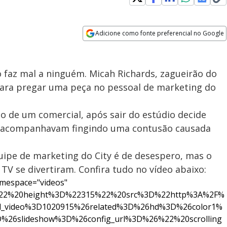
Adicione como fonte preferencial no Google
Opens in new window
faz mal a ninguém. Micah Richards, zagueirão do
 para pregar uma peça no pessoal de marketing do
ão de um comercial, após sair do estúdio decide
e o acompanhavam fingindo uma contusão causada
uipe de marketing do City é de desespero, mas o
TV se divertiram. Confira tudo no vídeo abaixo:
mespace="videos"
%22%20height%3D%22315%22%20src%3D%22http%3A%2F%
Fid_video%3D1020915%26related%3D%26hd%3D%26color1%
D%26slideshow%3D%26config_url%3D%26%22%20scrolling