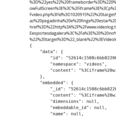
%3D%22yes%22%20frameborder%3D%220%22%
owFullScreen%3E%3C%2Fiframe%3E%3Cp%
Fvideo.php%3Fid%3D1020915%22%20targe
az%20pegadinha%20e%20finge%20estar%
href%3D%22http%3A%2F%2Fwww.videolog.
Eesportesdagalera%3C%2Fa%3E%20%20no%
%22%20target%3D%22_blank%22%3EVideol
{

    "data": {

        "id": "52614c1508c6bb82200
        "namespace": "videos",

        "content": "%3Ciframe%20w
    },

    "embedded": {

        "_id": "52614c1508c6bb8220
        "content": "%3Ciframe%20w
        "dimensions": null,

        "embeddable_id": null,

        "name": null,
