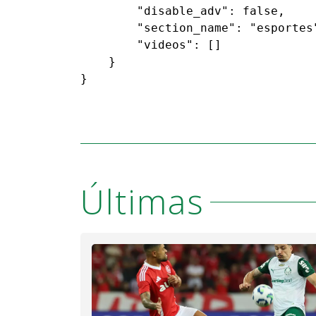
        "disable_adv": false,

        "section_name": "esportes"
        "videos": []

    }

}
Últimas