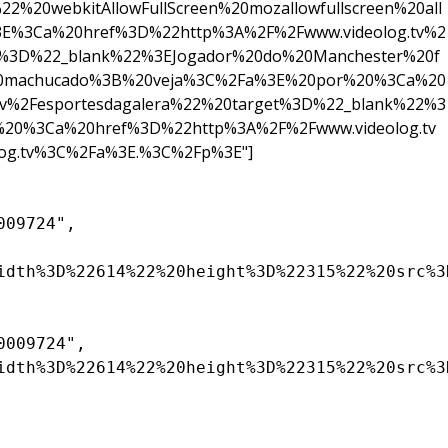
20webkitAllowFullScreen%20mozallowfullscreen%20all
3E%3Ca%20href%3D%22http%3A%2F%2Fwww.videolog.tv%2
t%3D%22_blank%22%3EJogador%20do%20Manchester%20f
20machucado%3B%20veja%3C%2Fa%3E%20por%20%3Ca%20
tv%2Fesportesdagalera%22%20target%3D%22_blank%22%3
20%3Ca%20href%3D%22http%3A%2F%2Fwww.videolog.tv
og.tv%3C%2Fa%3E.%3C%2Fp%3E"]
09724",

idth%3D%22614%22%20height%3D%22315%22%20src%3
009724",

idth%3D%22614%22%20height%3D%22315%22%20src%3