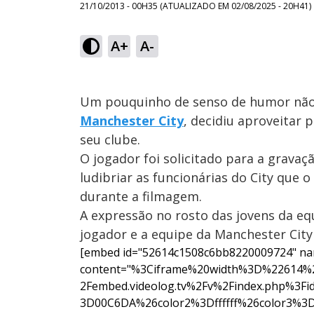
21/10/2013 - 00H35
(ATUALIZADO EM
02/08/2025 - 20H41
)
A+
A-
Um pouquinho de senso de humor não 
Manchester City
, decidiu aproveitar
seu clube.
O jogador foi solicitado para a gravaç
ludibriar as funcionárias do City qu
durante a filmagem.
A expressão no rosto das jovens da eq
jogador e a equipe da Manchester City 
[embed id="52614c1508c6bb8220009724" na
content="%3Ciframe%20width%3D%22614
2Fembed.videolog.tv%2Fv%2Findex.php%3
3D00C6DA%26color2%3Dffffff%26color3%3