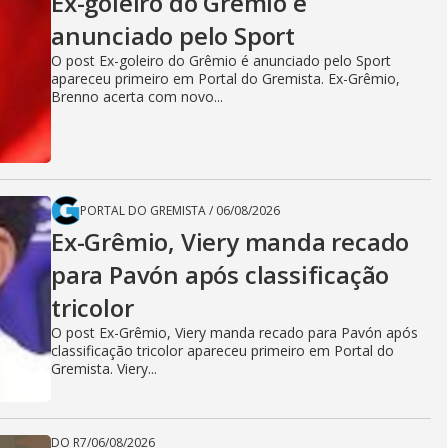
Ex-goleiro do Grêmio é
anunciado pelo Sport
O post Ex-goleiro do Grêmio é anunciado pelo Sport
apareceu primeiro em Portal do Gremista. Ex-Grêmio,
Brenno acerta com novo...
PORTAL DO GREMISTA
/
06/08/2026
Ex-Grêmio, Viery manda recado
para Pavón após classificação
tricolor
O post Ex-Grêmio, Viery manda recado para Pavón após
classificação tricolor apareceu primeiro em Portal do
Gremista. Viery...
DO R7
/
06/08/2026