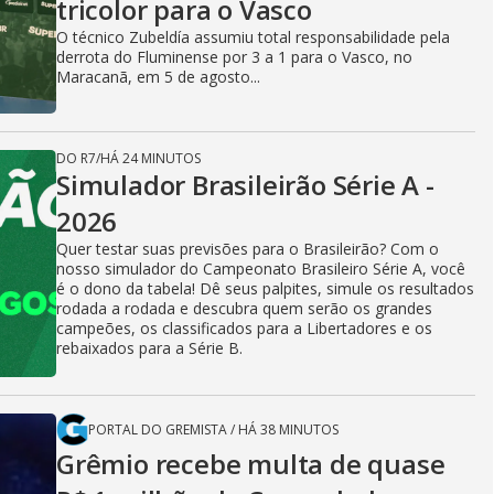
tricolor para o Vasco
O técnico Zubeldía assumiu total responsabilidade pela
derrota do Fluminense por 3 a 1 para o Vasco, no
Maracanã, em 5 de agosto...
DO R7
/
HÁ 24 MINUTOS
Simulador Brasileirão Série A -
2026
Quer testar suas previsões para o Brasileirão? Com o
nosso simulador do Campeonato Brasileiro Série A, você
é o dono da tabela! Dê seus palpites, simule os resultados
rodada a rodada e descubra quem serão os grandes
campeões, os classificados para a Libertadores e os
rebaixados para a Série B.
PORTAL DO GREMISTA
/
HÁ 38 MINUTOS
Grêmio recebe multa de quase