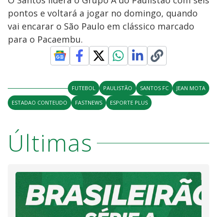
O Santos lidera o Grupo A do Paulistão com seis
pontos e voltará a jogar no domingo, quando
vai encarar o São Paulo em clássico marcado
para o Pacaembu.
FUTEBOL
PAULISTÃO
SANTOS FC
JEAN MOTA
ESTADAO CONTEUDO
FASTNEWS
ESPORTE PLUS
Últimas