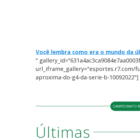
Você lembra como era o mundo da úl
" gallery_id="631a4ac3ca9084e7aa0003
url_iframe_gallery="esportes.r7.com/f
aproxima-do-g4-da-serie-b-10092022"]
CAMPEONATO B
Últimas