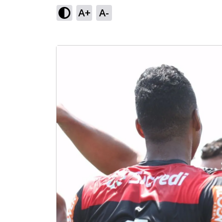
A+
A-