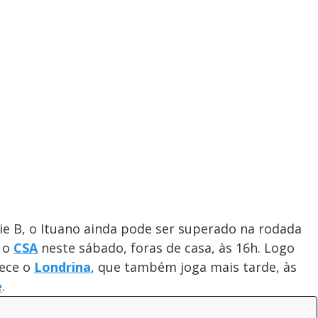
rie B, o Ituano ainda pode ser superado na rodada
a o
CSA
neste sábado, foras de casa, às 16h. Logo
rece o
Londrina
, que também joga mais tarde, às
e
.