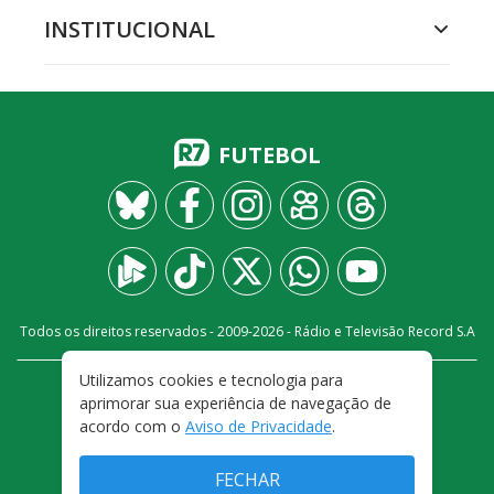
INSTITUCIONAL
FUTEBOL
Todos os direitos reservados - 2009-
2026
- Rádio e Televisão Record S.A
Utilizamos cookies e tecnologia para
CARREIRA
FALE CONOSCO
PRIVACIDADE
aprimorar sua experiência de navegação de
TERMOS E CONDIÇÕES DE USO
acordo com o
Aviso de Privacidade
.
FECHAR