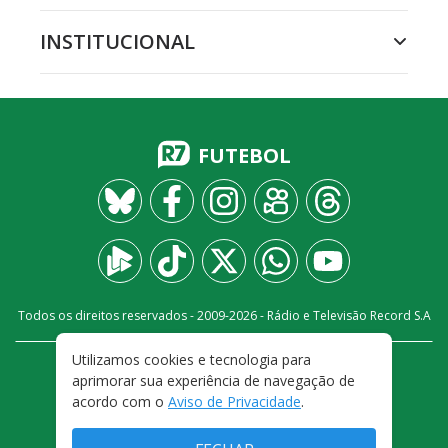
INSTITUCIONAL
FUTEBOL
Todos os direitos reservados - 2009-
2026
- Rádio e Televisão Record S.A
Utilizamos cookies e tecnologia para
CARREIRA
FALE CONOSCO
PRIVACIDADE
aprimorar sua experiência de navegação de
TERMOS E CONDIÇÕES DE USO
acordo com o
Aviso de Privacidade
.