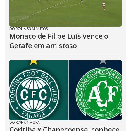
DO R7
/
HÁ 53 MINUTOS
Monaco de Filipe Luís vence o
Getafe em amistoso
DO R7
/
HÁ 1 HORA
Coritiba x Chapecoense: conhece