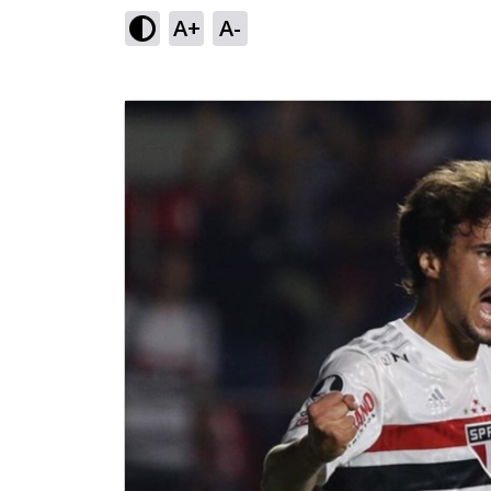
A+
A-