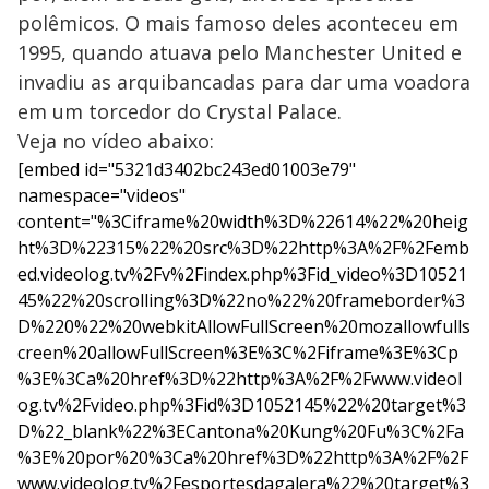
polêmicos. O mais famoso deles aconteceu em
1995, quando atuava pelo Manchester United e
invadiu as arquibancadas para dar uma voadora
em um torcedor do Crystal Palace.
Veja no vídeo abaixo:
[embed id="5321d3402bc243ed01003e79"
namespace="videos"
content="%3Ciframe%20width%3D%22614%22%20heig
ht%3D%22315%22%20src%3D%22http%3A%2F%2Femb
ed.videolog.tv%2Fv%2Findex.php%3Fid_video%3D10521
45%22%20scrolling%3D%22no%22%20frameborder%3
D%220%22%20webkitAllowFullScreen%20mozallowfulls
creen%20allowFullScreen%3E%3C%2Fiframe%3E%3Cp
%3E%3Ca%20href%3D%22http%3A%2F%2Fwww.videol
og.tv%2Fvideo.php%3Fid%3D1052145%22%20target%3
D%22_blank%22%3ECantona%20Kung%20Fu%3C%2Fa
%3E%20por%20%3Ca%20href%3D%22http%3A%2F%2F
www.videolog.tv%2Fesportesdagalera%22%20target%3