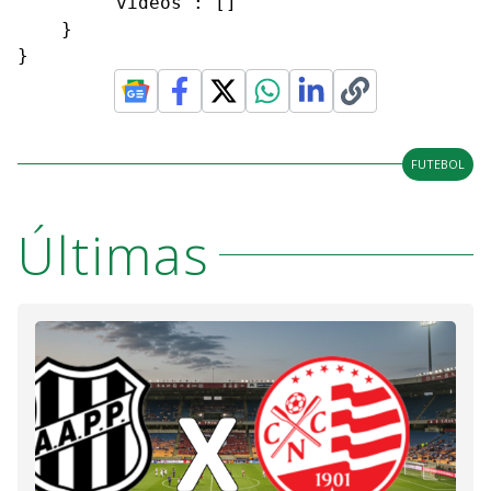
        "videos": []

    }

}
FUTEBOL
Últimas