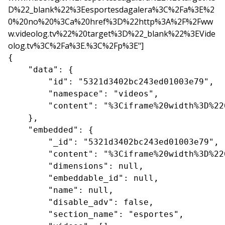
D%22_blank%22%3Eesportesdagalera%3C%2Fa%3E%2
0%20no%20%3Ca%20href%3D%22http%3A%2F%2Fww
w.videolog.tv%22%20target%3D%22_blank%22%3EVide
olog.tv%3C%2Fa%3E.%3C%2Fp%3E"]
{

    "data": {

        "id": "5321d3402bc243ed01003e79",

        "namespace": "videos",

        "content": "%3Ciframe%20width%3D%22
    },

    "embedded": {

        "_id": "5321d3402bc243ed01003e79",

        "content": "%3Ciframe%20width%3D%22
        "dimensions": null,

        "embeddable_id": null,

        "name": null,

        "disable_adv": false,

        "section_name": "esportes",
