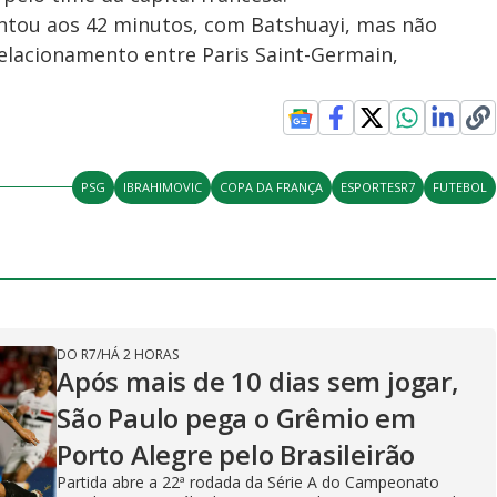
ntou aos 42 minutos, com Batshuayi, mas não
relacionamento entre Paris Saint-Germain,
PSG
IBRAHIMOVIC
COPA DA FRANÇA
ESPORTESR7
FUTEBOL
DO R7
/
HÁ 2 HORAS
Após mais de 10 dias sem jogar,
São Paulo pega o Grêmio em
Porto Alegre pelo Brasileirão
Partida abre a 22ª rodada da Série A do Campeonato