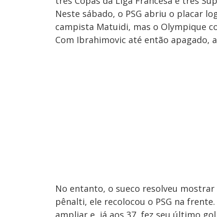
três Copas da Liga Francesa e três Su
Neste sábado, o PSG abriu o placar lo
campista Matuidi, mas o Olympique co
Com Ibrahimovic até então apagado, a 
No entanto, o sueco resolveu mostrar 
pênalti, ele recolocou o PSG na frente
ampliar e, já aos 37, fez seu último go