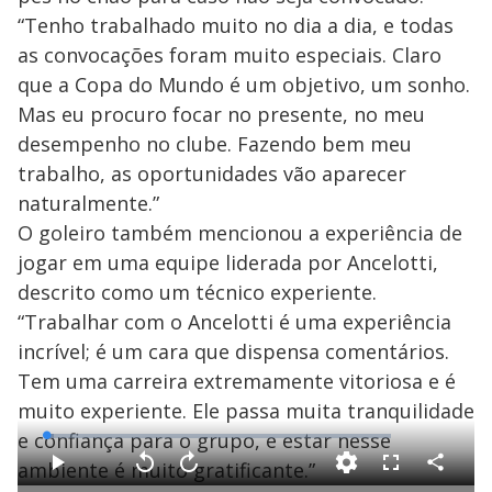
“Tenho trabalhado muito no dia a dia, e todas
as convocações foram muito especiais. Claro
que a Copa do Mundo é um objetivo, um sonho.
Mas eu procuro focar no presente, no meu
desempenho no clube. Fazendo bem meu
trabalho, as oportunidades vão aparecer
naturalmente.”
O goleiro também mencionou a experiência de
jogar em uma equipe liderada por Ancelotti,
descrito como um técnico experiente.
“Trabalhar com o Ancelotti é uma experiência
incrível; é um cara que dispensa comentários.
Tem uma carreira extremamente vitoriosa e é
muito experiente. Ele passa muita tranquilidade
e confiança para o grupo, e estar nesse
L
o
a
ambiente é muito gratificante.”
d
C
P
V
A
F
e
o
l
o
v
u