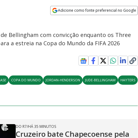
Adicione como fonte preferencial no Google
Opens in new window
ude Bellingham com convicção enquanto os Three
ara a estreia na Copa do Mundo da FIFA 2026
EASE
COPA DO MUNDO
JORDAN-HENDERSON
JUDE-BELLINGHAM
HAYTERS
DO R7
/
HÁ 35 MINUTOS
Cruzeiro bate Chapecoense pela