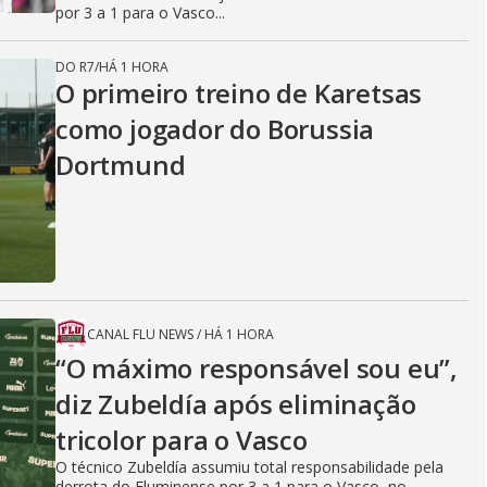
por 3 a 1 para o Vasco...
DO R7
/
HÁ 1 HORA
O primeiro treino de Karetsas
como jogador do Borussia
Dortmund
CANAL FLU NEWS
/
HÁ 1 HORA
“O máximo responsável sou eu”,
diz Zubeldía após eliminação
tricolor para o Vasco
O técnico Zubeldía assumiu total responsabilidade pela
derrota do Fluminense por 3 a 1 para o Vasco, no