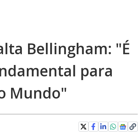
lta Bellingham: "É
undamental para
do Mundo"