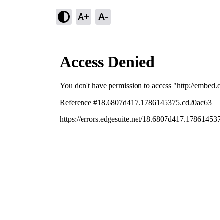
A+
A-