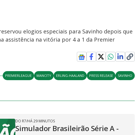
 reservou elogios especiais para Savinho depois que
 assistência na vitória por 4 a 1 da Premier
PREMIERLEAGUE
MANCITY
ERLING-HAALAND
PRESS RELEASE
SAVINHO
DO R7
/
HÁ 29 MINUTOS
Simulador Brasileirão Série A -