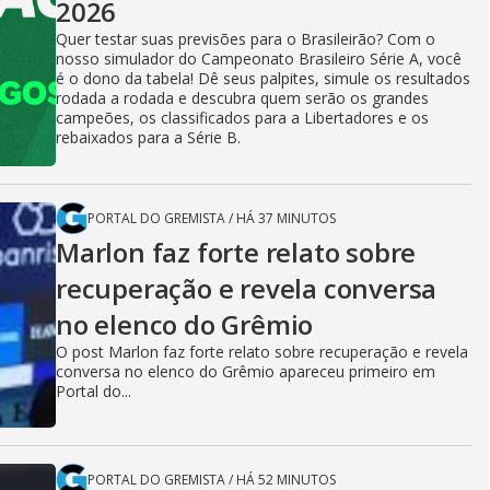
2026
Quer testar suas previsões para o Brasileirão? Com o
nosso simulador do Campeonato Brasileiro Série A, você
é o dono da tabela! Dê seus palpites, simule os resultados
rodada a rodada e descubra quem serão os grandes
campeões, os classificados para a Libertadores e os
rebaixados para a Série B.
PORTAL DO GREMISTA
/
HÁ 37 MINUTOS
Marlon faz forte relato sobre
recuperação e revela conversa
no elenco do Grêmio
O post Marlon faz forte relato sobre recuperação e revela
conversa no elenco do Grêmio apareceu primeiro em
Portal do...
PORTAL DO GREMISTA
/
HÁ 52 MINUTOS