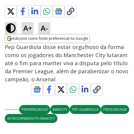
A+
A-
Adicione como fonte preferencial no Google
Opens in new window
Pep Guardiola disse estar orgulhoso da forma
como os jogadores do Manchester City lutaram
até o fim para manter viva a disputa pelo título
da Premier League, além de parabenizar o novo
campeão, o Arsenal.
PREMIERLEAGUE
MANCITY
PEP-GUARDIOLA
PRESS RELEASE
AFCBOURNEMOUTH-MANCITY