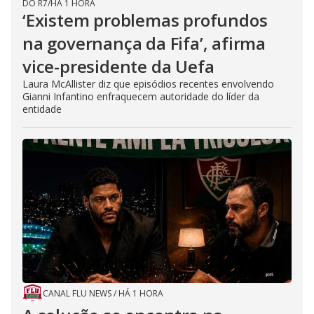
DO R7
/
HÁ 1 HORA
‘Existem problemas profundos
na governança da Fifa’, afirma
vice-presidente da Uefa
Laura McAllister diz que episódios recentes envolvendo
Gianni Infantino enfraquecem autoridade do líder da
entidade
CANAL FLU NEWS
/
HÁ 1 HORA