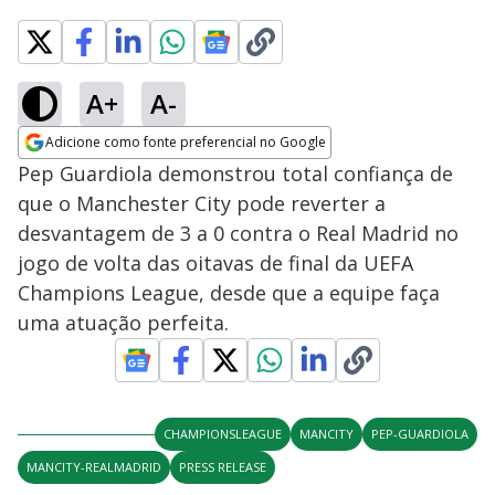
A+
A-
Adicione como fonte preferencial no Google
Opens in new window
Pep Guardiola demonstrou total confiança de
que o Manchester City pode reverter a
desvantagem de 3 a 0 contra o Real Madrid no
jogo de volta das oitavas de final da UEFA
Champions League, desde que a equipe faça
uma atuação perfeita.
CHAMPIONSLEAGUE
MANCITY
PEP-GUARDIOLA
MANCITY-REALMADRID
PRESS RELEASE