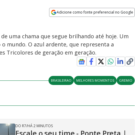
Adicione como fonte preferencial no Google
Opens in new window
ha de uma chama que segue brilhando até hoje. Um
 o mundo. O azul ardente, que representa a
es Tricolores de geração em geração.
BRASILEIRAO
MELHORES MOMENTOS
GREMIO
DO R7
/
HÁ 2 MINUTOS
Escale o seu time - Ponte Preta |