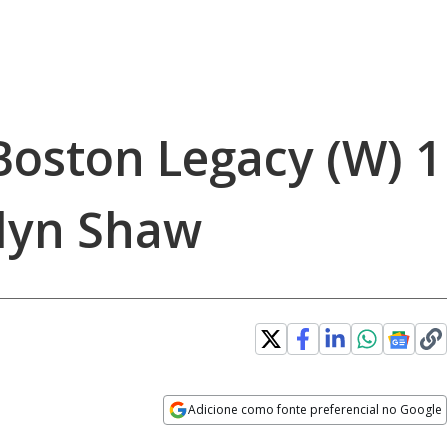
Boston Legacy (W) 1
edyn Shaw
Adicione como fonte preferencial no Google
Opens in new window