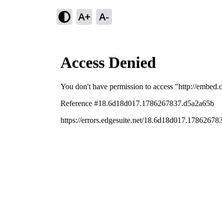
A+
A-