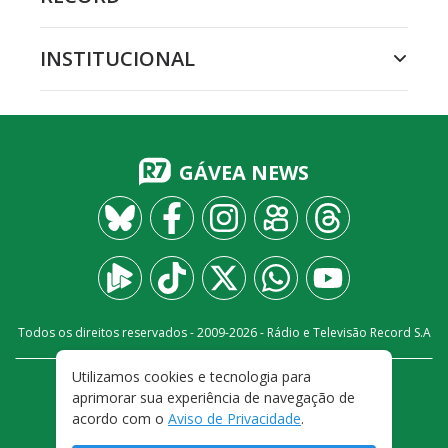
INSTITUCIONAL
GÁVEA NEWS
Todos os direitos reservados - 2009-
2026
- Rádio e Televisão Record S.A
Utilizamos cookies e tecnologia para
CARREIRA
FALE CONOSCO
PRIVACIDADE
aprimorar sua experiência de navegação de
TERMOS E CONDIÇÕES DE USO
acordo com o
Aviso de Privacidade
.