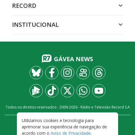
RECORD
INSTITUCIONAL
GÁVEA NEWS
Todos os direitos reservados - 2009-
2026
- Rádio e Televisão Record S.A
Utilizamos cookies e tecnologia para
CARREIRA
FALE CONOSCO
PRIVACIDADE
aprimorar sua experiência de navegação de
TERMOS E CONDIÇÕES DE USO
acordo com o
Aviso de Privacidade
.