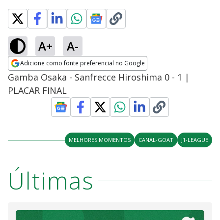
A+
A-
Adicione como fonte preferencial no Google
Opens in new window
Gamba Osaka - Sanfrecce Hiroshima 0 - 1 |
PLACAR FINAL
MELHORES MOMENTOS
CANAL-GOAT
J1-LEAGUE
Últimas