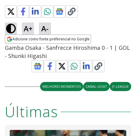
A+
A-
Adicione como fonte preferencial no Google
Opens in new window
Gamba Osaka - Sanfrecce Hiroshima 0 - 1 | GOL
- Shunki Higashi
MELHORES MOMENTOS
CANAL-GOAT
J1-LEAGUE
Últimas