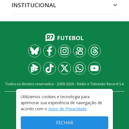
INSTITUCIONAL
FUTEBOL
Todos os direitos reservados - 2009-
2026
- Rádio e Televisão Record S.A
Utilizamos cookies e tecnologia para
CARREIRA
FALE CONOSCO
PRIVACIDADE
aprimorar sua experiência de navegação de
TERMOS E CONDIÇÕES DE USO
acordo com o
Aviso de Privacidade
.
FECHAR