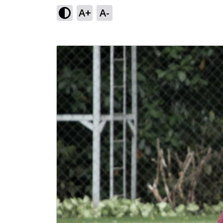
A+
A-