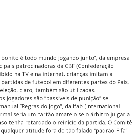
e bonito é todo mundo jogando junto”, da empresa
ncipais patrocinadoras da CBF (Confederação
ibido na TV e na internet, crianças imitam a
artidas de futebol em diferentes partes do País.
leção, claro, também são utilizadas.
e os jogadores são “passíveis de punição” se
anual “Regras do Jogo”, da Ifab (International
rmal seria um cartão amarelo se o árbitro julgar a
o tenha retardado o reinício da partida. O Comitê
ualquer atitude fora do tão falado “padrão-Fifa”.