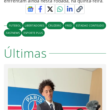
enfrentam ainda nesta rodada, na quinta-feira.
FUTEBOL
LIBERTADORES
CRUZEIRO
FRED
ESTADAO CONTEUDO
FASTNEWS
ESPORTE PLUS
Últimas