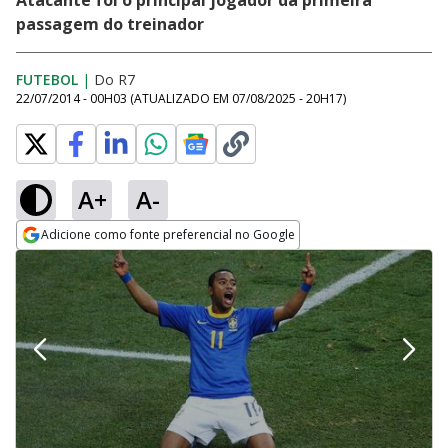
Atacante foi o principal jogador da primeira
passagem do treinador
FUTEBOL
|
Do R7
22/07/2014 - 00H03
(ATUALIZADO EM
07/08/2025 - 20H17
)
A+
A-
Adicione como fonte preferencial no Google
Opens in new window