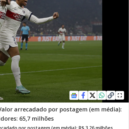
 Valor arrecadado por postagem (em média):
dores: 65,7 milhões
rrecadado por postagem (em média): R$ 3,26 milhões