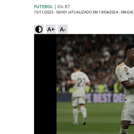
FUTEBOL
|
Do R7
15/11/2023 - 02H01
(ATUALIZADO EM
19/04/2024 - 06H24
)
A+
A-