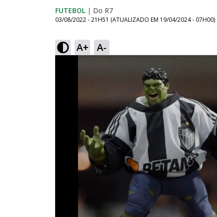
FUTEBOL
|
Do R7
03/08/2022 - 21H51
(ATUALIZADO EM
19/04/2024 - 07H00
)
A+
A-