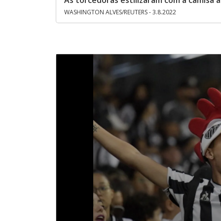
As torcedoras estilizaram com a camisa a
WASHINGTON ALVES/REUTERS - 3.8.2022