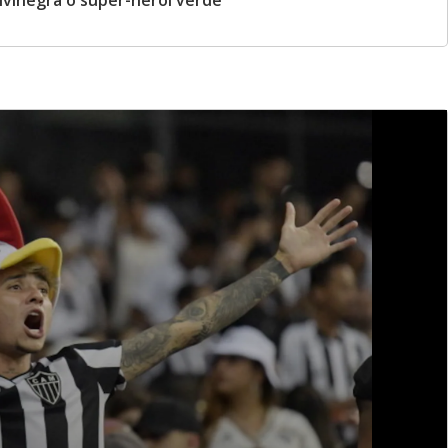
lvinegra o super-herói verde