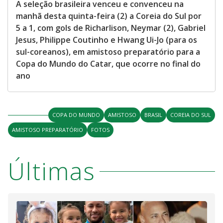
A seleção brasileira venceu e convenceu na
manhã desta quinta-feira (2) a Coreia do Sul por
5 a 1, com gols de Richarlison, Neymar (2), Gabriel
Jesus, Philippe Coutinho e Hwang Ui-Jo (para os
sul-coreanos), em amistoso preparatório para a
Copa do Mundo do Catar, que ocorre no final do
ano
COPA DO MUNDO
AMISTOSO
BRASIL
COREIA DO SUL
AMISTOSO PREPARATÓRIO
FOTOS
Últimas