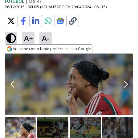
FUTEBOL
|
Do R7
26/12/2015 - 00H05
(ATUALIZADO EM
20/04/2024 - 06H15
)
A+
A-
Adicione como fonte preferencial no Google
Opens in new window