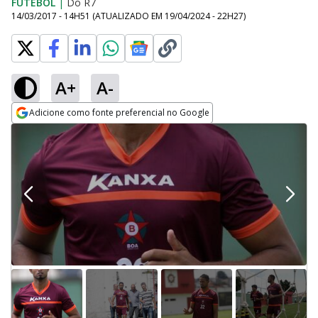
FUTEBOL
|
Do R7
14/03/2017 - 14H51
(ATUALIZADO EM
19/04/2024 - 22H27
)
A+
A-
Adicione como fonte preferencial no Google
Opens in new window