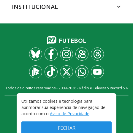
INSTITUCIONAL
FUTEBOL
Todos os direitos reservados - 2009-
2026
- Rádio e Televisão Record S.A
Utilizamos cookies e tecnologia para
CARREIRA
FALE CONOSCO
PRIVACIDADE
aprimorar sua experiência de navegação de
TERMOS E CONDIÇÕES DE USO
acordo com o
Aviso de Privacidade
.
FECHAR