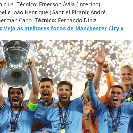
ícius. Técnico: Emerson Ávila (interino)
el e João Henrique (Gabriel Pirani); André,
e Germán Cano.
Técnico:
Fernando Diniz
: Veja as melhores fotos de Manchester City x