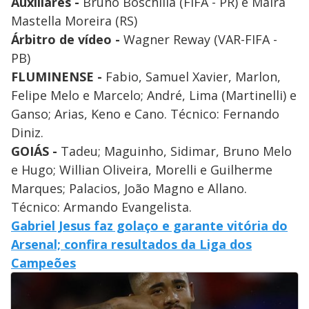
Auxiliares -
Bruno Boschilia (FIFA - PR) e Maira
Mastella Moreira (RS)
Árbitro de vídeo -
Wagner Reway (VAR-FIFA -
PB)
FLUMINENSE -
Fabio, Samuel Xavier, Marlon,
Felipe Melo e Marcelo; André, Lima (Martinelli) e
Ganso; Arias, Keno e Cano. Técnico: Fernando
Diniz.
GOIÁS -
Tadeu; Maguinho, Sidimar, Bruno Melo
e Hugo; Willian Oliveira, Morelli e Guilherme
Marques; Palacios, João Magno e Allano.
Técnico: Armando Evangelista.
Gabriel Jesus faz golaço e garante vitória do
Arsenal; confira resultados da Liga dos
Campeões