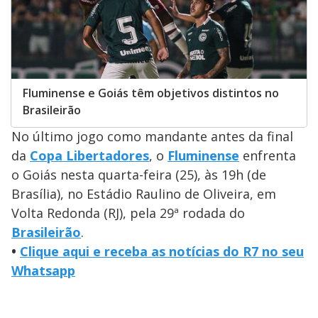
Fluminense e Goiás têm objetivos distintos no
Brasileirão
No último jogo como mandante antes da final
da
Copa Libertadores
, o
Fluminense
enfrenta
o Goiás nesta quarta-feira (25), às 19h (de
Brasília), no Estádio Raulino de Oliveira, em
Volta Redonda (RJ), pela 29ª rodada do
Brasileirão
.
•
Clique aqui e receba as notícias do R7 no seu
Whatsapp