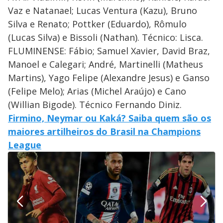
Vaz e Natanael; Lucas Ventura (Kazu), Bruno
Silva e Renato; Pottker (Eduardo), Rômulo
(Lucas Silva) e Bissoli (Nathan). Técnico: Lisca.
FLUMINENSE: Fábio; Samuel Xavier, David Braz,
Manoel e Calegari; André, Martinelli (Matheus
Martins), Yago Felipe (Alexandre Jesus) e Ganso
(Felipe Melo); Arias (Michel Araújo) e Cano
(Willian Bigode). Técnico Fernando Diniz.
Firmino, Neymar ou Kaká? Saiba quem são os
maiores artilheiros do Brasil na Champions
League